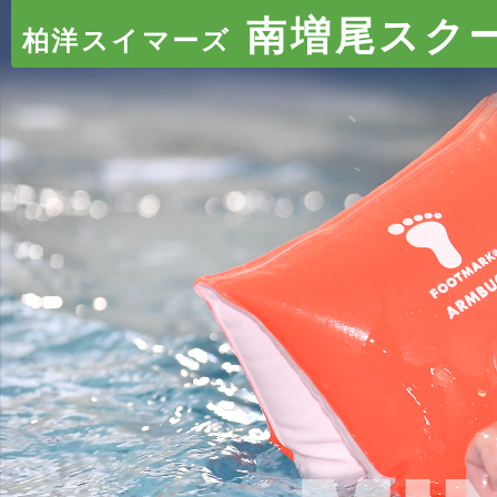
南増尾スク
柏洋スイマーズ