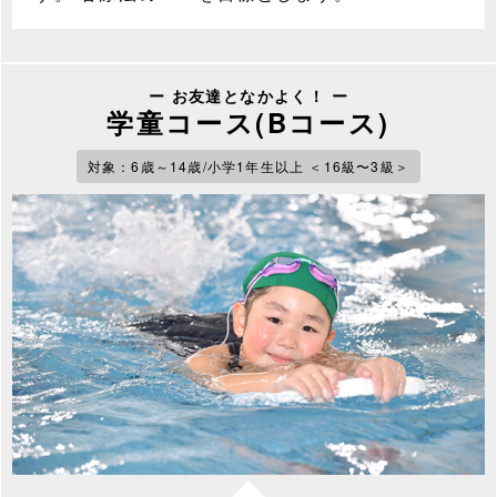
ー お友達となかよく！ ー
学童コース(Bコース)
対象：6歳～14歳/小学1年生以上 ＜16級〜3級＞