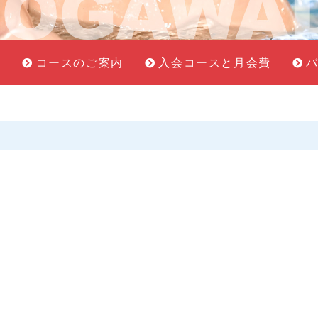
せ
コースのご案内
入会コースと月会費